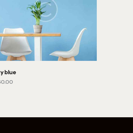
y blue
60.00