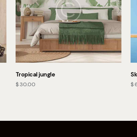
Tropical jungle
Sk
$
30.00
$