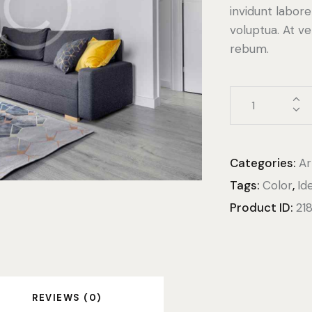
invidunt labor
voluptua. At v
rebum.
Categories:
Ar
Tags:
Color
,
Id
Product ID:
21
REVIEWS (0)