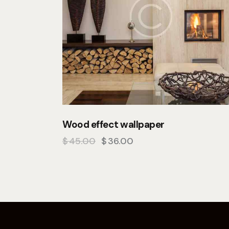
Wood effect wallpaper
$
45.00
$
36.00