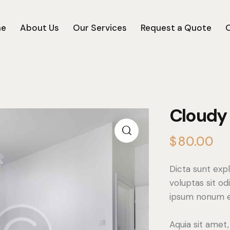
e
About Us
Our Services
Request a Quote
Cloudy
$
80.00
Dicta sunt ex
voluptas sit od
ipsum nonum e
Aquia sit amet