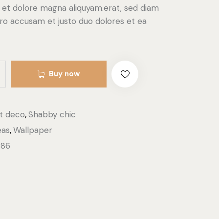
e et dolore magna aliquyam.erat, sed diam
ero accusam et justo duo dolores et ea
Buy now
t deco
,
Shabby chic
eas
,
Wallpaper
886