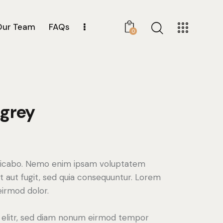
Our Team
FAQs
0
 grey
plicabo. Nemo enim ipsam voluptatem
it aut fugit, sed quia consequuntur. Lorem
irmod dolor.
, elitr, sed diam nonum eirmod tempor