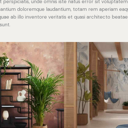
t perspiciatis, unde omnis iste natus error sit voluptatem
antium doloremque laudantium, totam rem aperiam eaq
 quae ab illo inventore veritatis et quasi architecto beatae
sunt.