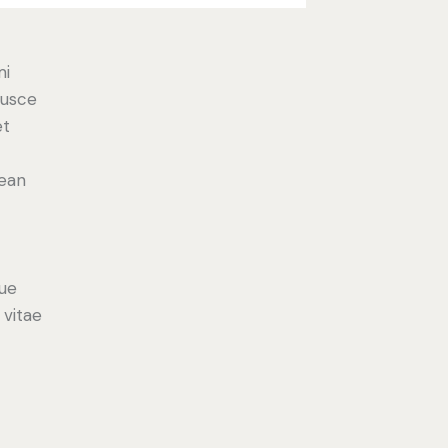
mi
Fusce
et
nean
ue
 vitae