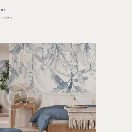
ue
 vitae