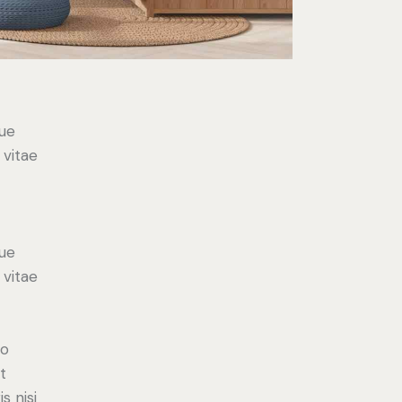
ue
 vitae
ue
 vitae
do
t
s nisi