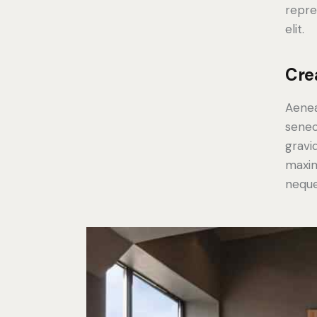
repre
elit.
Cre
Aenea
senec
gravid
maxim
neque