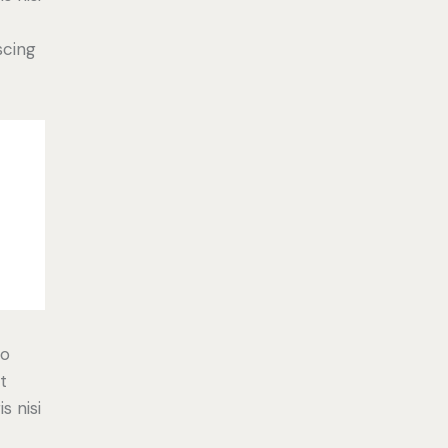
scing
do
t
s nisi