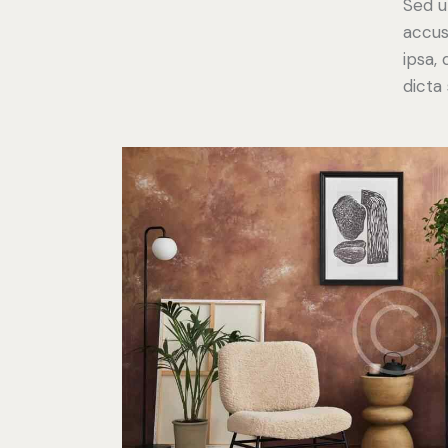
Sed u
accus
ipsa,
dicta 