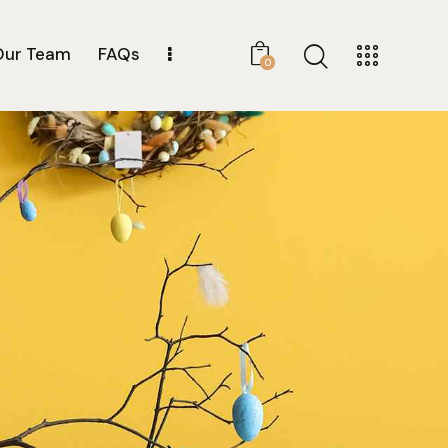
Our Team
FAQs
0