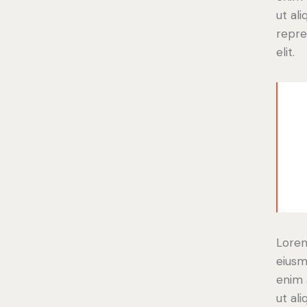
ut al
repre
elit.
Lorem
eiusm
enim 
ut al