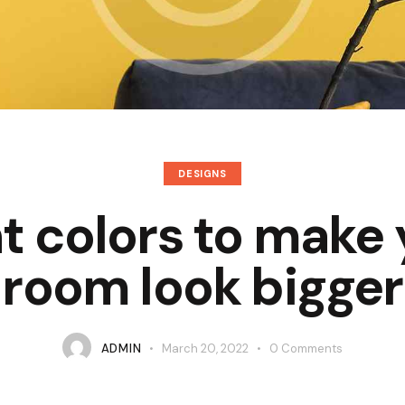
DESIGNS
t colors to make
room look bigger
ADMIN
March 20, 2022
0
Comments