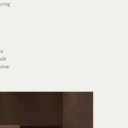
scing
e
ce
ndit
vinar