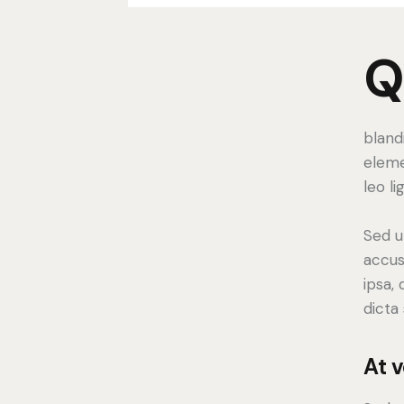
bland
eleme
leo li
Sed u
accus
ipsa,
dicta
At 