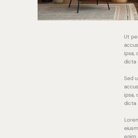
Ut pe
accus
ipsa,
dicta
Sed u
accus
ipsa,
dicta
Lorem
eiusm
enim 