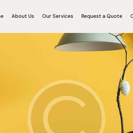
e
About Us
Our Services
Request a Quote